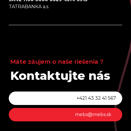
TATRABANKA a.s.
Máte záujem o naše riešenia ?
Kontaktujte nás
+421 43 32 41 567
mebs@mebs.sk