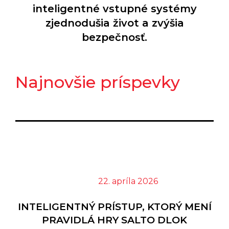
inteligentné vstupné systémy
Šetriče Energie SALTO XS4
SENSE DOOR/WINDOW
zjednodušia život a zvýšia
SENSOR
bezpečnosť.
Šetriče Energie SALTO ENERGY
SAVERS
Zámky Na Domáce Dvere SALTO
DLOK
Najnovšie príspevky
Samoobslužné Automaty SALTO
KIOSK
Elektronické Kľúče - SALTO
NOSIČE
Mobilná Technológia SALTO
JUSTIN
Softvérový Program SALTO
SPACE
SALTO KS
22. apríla 2026
SALTO HOMELOK
INTELIGENTNÝ PRÍSTUP, KTORÝ MENÍ
PRAVIDLÁ HRY SALTO DLOK