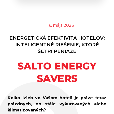
Batériové Skrinkové Zámky
GANTNER GL7p
Káblové Sieťové Zámky
GANTNER NET LOCK
Káblové Sieťové Zámky
6. mája 2026
GANTNER SMART LOCK
Infoterminály GANTNER GT7
ENERGETICKÁ EFEKTIVITA HOTELOV:
Infoterminály GANTNER GR7
INTELIGENTNÉ RIEŠENIE, KTORÉ
Samoobslužné Terminály
ŠETRÍ PENIAZE
GANTNER GWD7
Samoobslužné Termionály
SALTO ENERGY
GANTNER G7 RETURN
Samoobslužné Termionály
SAVERS
GANTNER G7 CARD DISPENSER
Pristupové Terminály GANTNER
SMART HUB TERMINÁL
SLUŽBY
Koľko izieb vo Vašom hoteli je práve teraz
prázdnych, no stále vykurovaných alebo
klimatizovaných?
KATALÓG