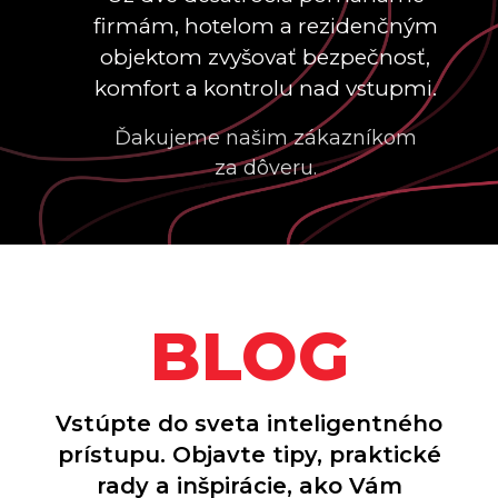
READER
firmám, hotelom a rezidenčným
Čítacie Jednotky SALTO
MULLION WALL XS
objektom zvyšovať bezpečnosť,
Čítacie Jednotky SALTO GLASS
komfort a kontrolu nad vstupmi.
XS READER
Čítacie Jednotky SALTO PANEL
Ďakujeme našim zákazníkom
XS READER
za dôveru.
Čítacie Jednotky SALTO WAVE
Čítacie Jednotky SALTO LONG
DISTANCE XS
Terminály Na Rozpoznanie Tvári
SALTO XS4 FACE CAMERA
Riadiace Jednotky SALTO XS4
BLOG
Riadiace Jednotky SALTO
BLUENET
Interkomové Systémy SALTO XS4
COM IGO
Vstúpte do sveta inteligentného
Šetriče Energie SALTO XS4
SENSE CONTROLLER
prístupu. Objavte tipy, praktické
Šetriče Energie SALTO XS4
rady a inšpirácie, ako Vám
SENSE MULTISENSOR