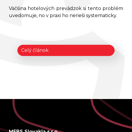
Väčšina hotelových prevádzok si tento problém
SALTO KONFIGURÁTOR
uvedomuje, no v praxi ho nerieši systematicky.
REFERENCIE
BLOG
Celý článok
KONTAKT
MEBS Slovakia s.r.o.