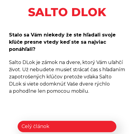
DANALOCK
SALTO DLOK
Elektronické Zámky DANALOCK
V3
Elektronické Zámky DANAPAD
V3
Stalo sa Vám niekedy že ste hľadali svoje
kľúče presne vtedy keď ste sa najviac
Elektronické Zámky
DANABRIDGE V3
ponáhľali?
Elektronické Zámky DANALOCK
UNIVERSAL MODULE V3
Salto DLok je zámok na dvere, ktorý Vám uľahčí
Príslušenstvo DANALOCK EURO
život. Už nebudete musieť strácať čas s hľadaním
ADAPTER
zapotrošených kľúčov pretože vďaka Salto
Príslušenstvo DANALOCK
DLok si viete odomknúť Vaše dvere rýchlo
VLOŽKA
a pohodlne len pomocou mobilu.
GANTNER
Batériové Skrinkové Zámky
GANTNER ECO LOCK
Batériové Skrinkové Zámky
Celý článok
GANTNER SIDE LOCK