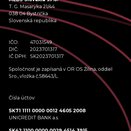
T. G. Masaryka 21/44
038 04 Bystrička
Slovenská republika
IČO: 47031549
DIČ: 2023701317
IČ DPH: SK2023701317
Spoločnosť je zapísaná v OR OS Žilina, oddiel
Sro., vložka č.58643/L.
Čísla účtov:
SK71 1111 0000 0012 4605 2008
UNICREDIT BANK a.s.
SK42 1100 0000 0029 4514 3915