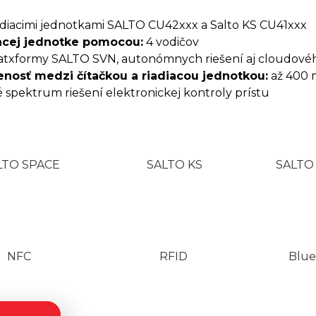
adiacimi jednotkami SALTO CU42xxx a Salto KS CU41xxx
iacej jednotke pomocou:
4 vodičov
latxformy SALTO SVN, autonómnych riešení aj cloudov
nosť medzi čítačkou a riadiacou jednotkou:
až 400 m
é spektrum riešení elektronickej kontroly prístu
LTO SPACE
SALTO KS
SALTO
NFC
RFID
Blue