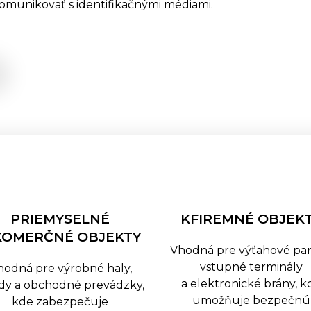
komunikovať s identifikačnými médiami.
PRIEMYSELNÉ
KFIREMNÉ OBJEK
KOMERČNÉ OBJEKTY
Vhodná pre výťahové pan
vstupné terminály
hodná pre výrobné haly,
a elektronické brány, k
ady a obchodné prevádzky,
umožňuje bezpečnú
kde zabezpečuje