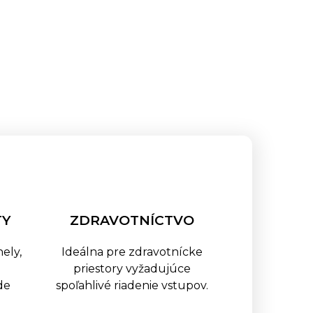
TY
ZDRAVOTNÍCTVO
ely,
Ideálna pre zdravotnícke
priestory vyžadujúce
de
spoľahlivé riadenie vstupov.