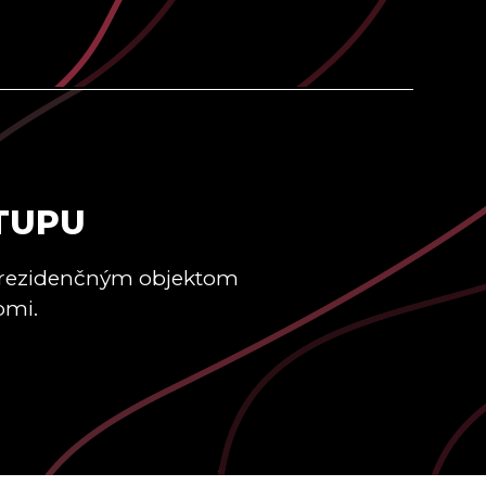
TUPU
 rezidenčným objektom
pmi.