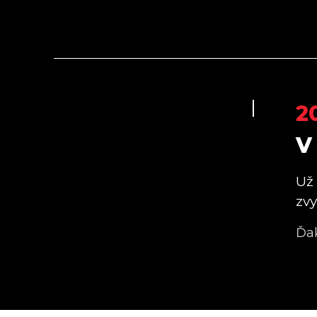
2
V
Už
zvy
Ďa