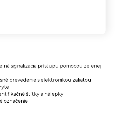
elná signalizácia prístupu pomocou zelenej
né prevedenie s elektronikou zaliatou
ryte
ntifikačné štítky a nálepky
é označenie