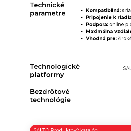
Technické
Kompatibilná:
s ri
parametre
Pripojenie k riad
Podpora:
online p
Maximálna vzdiale
Vhodná pre:
širok
Technologické
SA
platformy
Bezdrôtové
technológie
SALTO Produktový katalóg