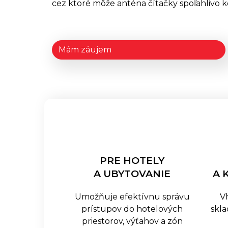
cez ktoré môže anténa čítačky spoľahlivo 
Mám záujem
PRE HOTELY
A UBYTOVANIE
A 
Umožňuje efektívnu správu
V
prístupov do hotelových
skl
priestorov, výťahov a zón