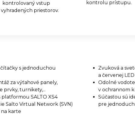
kontrolu prístupu.
kontrolovaný vstup
 vyhradených priestorov.
čítačky s jednoduchou
Zvuková a svet
a červenej LED
táž za výťahové panely,
Odolné vodotes
 prvky, turnikety,...
v ochrannom k
 s platformou SALTO XS4
Súčasťou sú ide
e Salto Virtual Network (SVN)
pre jednoduch
 na karte