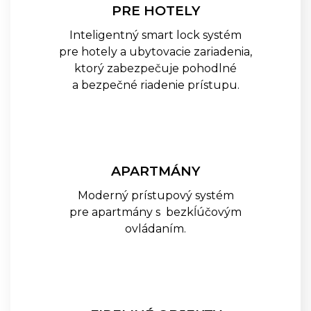
PRE HOTELY
Batériové Skrinkové Zámky
GANTNER GL7p
Inteligentný smart lock systém
Káblové Sieťové Zámky
GANTNER NET LOCK
pre hotely a ubytovacie zariadenia,
ktorý zabezpečuje pohodlné
Káblové Sieťové Zámky
GANTNER SMART LOCK
a bezpečné riadenie prístupu.
Infoterminály GANTNER GT7
Infoterminály GANTNER GR7
Samoobslužné Terminály
GANTNER GWD7
Samoobslužné Termionály
APARTMÁNY
GANTNER G7 RETURN
Moderný prístupový systém
Samoobslužné Termionály
GANTNER G7 CARD DISPENSER
pre apartmány s bezkĺúčovým
Pristupové Terminály GANTNER
ovládaním.
SMART HUB TERMINÁL
SLUŽBY
KATALÓG