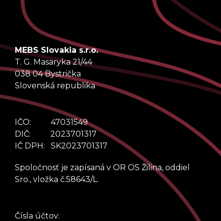
MEBS Slovakia s.r.o.
T. G. Masaryka 21/44
038 04 Bystrička
Slovenská republika
IČO: 47031549
DIČ: 2023701317
IČ DPH: SK2023701317
Spoločnosť je zapísaná v OR OS Žilina, oddiel
Sro., vložka č.58643/L.
Čísla účtov: