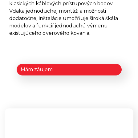
DANALOCK
klasických káblových prístupových bodov.
Vďaka jednoduchej montáži a možnosti
dodatočnej inštalácie umožňuje široká škála
Elektronické Zámky DANALOCK
V3
modelov a funkcií jednoduchú výmenu
Elektronické Zámky DANAPAD
existujúceho dverového kovania.
V3
Elektronické Zámky
DANABRIDGE V3
Elektronické Zámky DANALOCK
UNIVERSAL MODULE V3
Mám záujem
Príslušenstvo DANALOCK EURO
ADAPTER
Príslušenstvo DANALOCK
VLOŽKA
GANTNER
Batériové Skrinkové Zámky
GANTNER ECO LOCK
Batériové Skrinkové Zámky
GANTNER SIDE LOCK