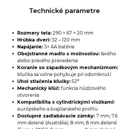
Technické parametre
Rozmery tela:
290 × 67 × 20 mm
Hrúbka dverí:
32 – 120 mm
Napájanie:
3× AA batérie
Obojstranné madlo s možnosťou:
ľavého
alebo pravého prevedenia
Kovanie so západkovým mechanizmom:
kľučka sa volne pohybuje pri odomknutí
Uhol stlačenia kľučky:
52°
Mechanický kľúč:
funkcia núdzového
otvorenia
Kompatibilita s cylindrickými vložkami:
európskeho a švajčiarskeho profilu
Dostupné zadlabávacie zámky:
7 mm, 7.6
mm delené (Austrália), 8 mm, 8 mm delené