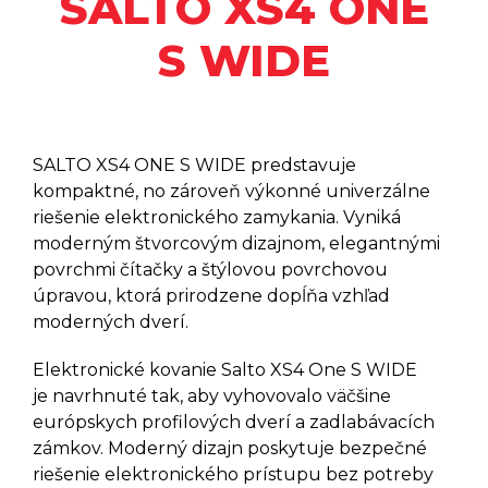
SALTO XS4 ONE
Šetriče Energie SALTO XS4
SENSE DOOR/WINDOW
S WIDE
SENSOR
Šetriče Energie SALTO ENERGY
SAVERS
Zámky Na Domáce Dvere SALTO
DLOK
SALTO XS4 ONE S WIDE predstavuje
Samoobslužné Automaty SALTO
KIOSK
kompaktné, no zároveň výkonné univerzálne
Elektronické Kľúče - SALTO
riešenie elektronického zamykania. Vyniká
NOSIČE
moderným štvorcovým dizajnom, elegantnými
Mobilná Technológia SALTO
povrchmi čítačky a štýlovou povrchovou
JUSTIN
úpravou, ktorá prirodzene dopĺňa vzhľad
Softvérový Program SALTO
moderných dverí.
SPACE
Elektronické kovanie Salto XS4 One S WIDE
SALTO KS
je navrhnuté tak, aby vyhovovalo väčšine
európskych profilových dverí a zadlabávacích
SALTO HOMELOK
zámkov. Moderný dizajn poskytuje bezpečné
riešenie elektronického prístupu bez potreby