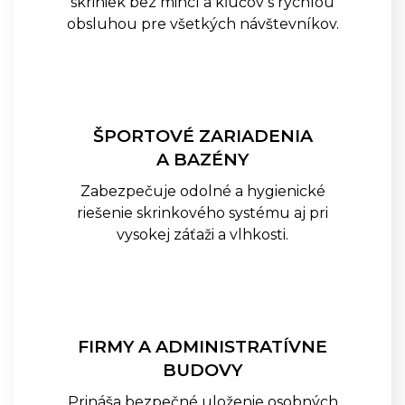
skriniek bez mincí a kľúčov s rýchlou
Batériové Skrinkové Zámky
obsluhou pre všetkých návštevníkov.
GANTNER GL7p
Káblové Sieťové Zámky
GANTNER NET LOCK
Káblové Sieťové Zámky
GANTNER SMART LOCK
Infoterminály GANTNER GT7
ŠPORTOVÉ ZARIADENIA
Infoterminály GANTNER GR7
A BAZÉNY
Samoobslužné Terminály
Zabezpečuje odolné a hygienické
GANTNER GWD7
riešenie skrinkového systému aj pri
Samoobslužné Termionály
GANTNER G7 RETURN
vysokej záťaži a vlhkosti.
Samoobslužné Termionály
GANTNER G7 CARD DISPENSER
Pristupové Terminály GANTNER
SMART HUB TERMINÁL
FIRMY A ADMINISTRATÍVNE
SLUŽBY
BUDOVY
KATALÓG
Prináša bezpečné uloženie osobných