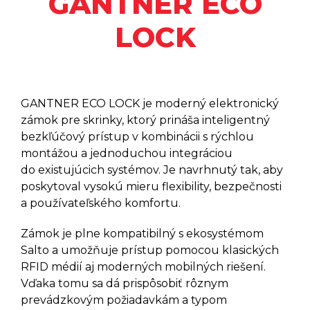
GANTNER ECO
Šetriče Energie SALTO XS4
SENSE DOOR/WINDOW
LOCK
SENSOR
Šetriče Energie SALTO ENERGY
SAVERS
Zámky Na Domáce Dvere SALTO
DLOK
GANTNER ECO LOCK je moderný elektronický
Samoobslužné Automaty SALTO
KIOSK
zámok pre skrinky, ktorý prináša inteligentný
bezkľúčový prístup v kombinácii s rýchlou
Elektronické Kľúče - SALTO
NOSIČE
montážou a jednoduchou integráciou
Mobilná Technológia SALTO
do existujúcich systémov. Je navrhnutý tak, aby
JUSTIN
poskytoval vysokú mieru flexibility, bezpečnosti
Softvérový Program SALTO
a používateľského komfortu.
SPACE
Zámok je plne kompatibilný s ekosystémom
SALTO KS
Salto a umožňuje prístup pomocou klasických
RFID médií aj moderných mobilných riešení.
SALTO HOMELOK
Vďaka tomu sa dá prispôsobiť rôznym
prevádzkovým požiadavkám a typom