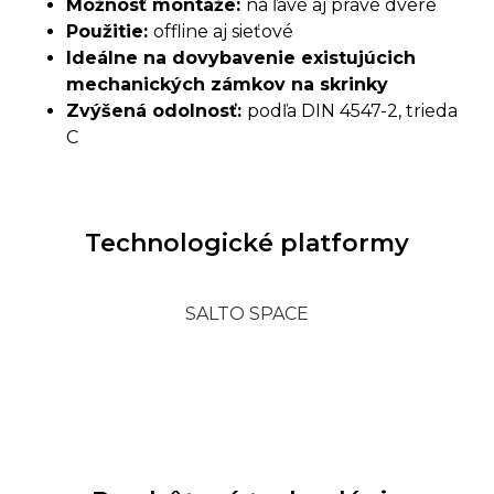
Možnos
ť
montáže:
na ľavé aj pravé dvere
Použitie:
offline aj sieťové
Ideálne na dovybavenie existujúcich
mechanických zámkov na skrinky
Zvýšená odolnos
ť:
podľa DIN 4547-2, trieda
C
Technologické platformy
SALTO SPACE