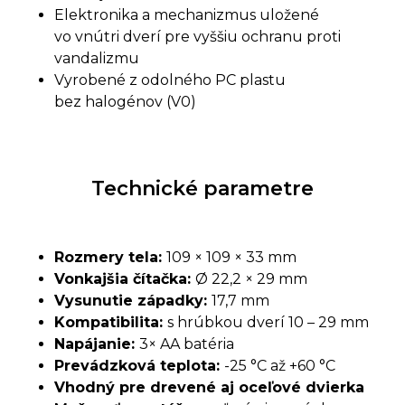
Elektronika a mechanizmus uložené
vo vnútri dverí pre vyššiu ochranu proti
vandalizmu
Vyrobené z odolného PC plastu
bez halogénov (V0)
Technické parametre
Rozmery tela:
109 × 109 × 33 mm
Vonkajšia
č
íta
č
ka:
Ø 22,2 × 29 mm
Vysunutie západky:
17,7 mm
Kompatibilita:
s hrúbkou dverí 10 – 29 mm
Napájanie:
3× AA batéria
Prevádzková teplota:
-25 °C až +60 °C
Vhodný pre drevené aj oce
ľ
ové dvierka