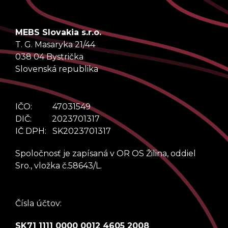
MEBS Slovakia s.r.o.
T. G. Masaryka 21/44
038 04 Bystrička
Slovenská republika
IČO: 47031549
DIČ: 2023701317
IČ DPH: SK2023701317
Spoločnosť je zapísaná v OR OS Žilina, oddiel
Sro., vložka č.58643/L.
Čísla účtov:
SK71 1111 0000 0012 4605 2008