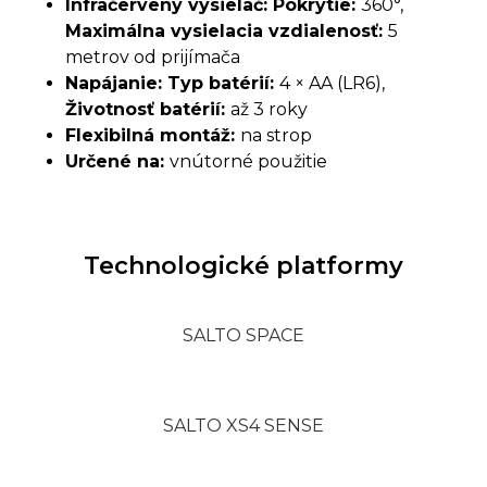
Infračervený vysielač: Pokrytie:
360°,
Maximálna vysielacia vzdialenosť:
5
metrov od prijímača
Napájanie: Typ batérií:
4 × AA (LR6),
Životnosť batérií:
až 3 roky
Flexibilná montáž:
na strop
Určené na:
vnútorné použitie
Technologické platformy
SALTO SPACE
SALTO XS4 SENSE