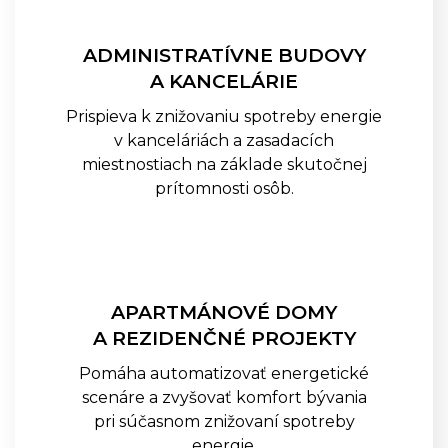
SALTO KONFIGURÁTOR
ADMINISTRATÍVNE BUDOVY
A KANCELÁRIE
REFERENCIE
Prispieva k znižovaniu spotreby energie
v kanceláriách a zasadacích
miestnostiach na základe skutočnej
BLOG
prítomnosti osôb.
KONTAKT
APARTMÁNOVÉ DOMY
A REZIDENČNÉ PROJEKTY
Pomáha automatizovať energetické
scenáre a zvyšovať komfort bývania
pri súčasnom znižovaní spotreby
energie.