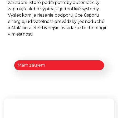
zariadení, ktoré podľa potreby automaticky
DANALOCK
zapínajú alebo vypínajú jednotlivé systémy.
Výsledkom je riešenie podporujúce úsporu
Elektronické Zámky DANALOCK
V3
energie, udržateľnosť prevádzky, jednoduchú
Elektronické Zámky DANAPAD
inštaláciu a efektívnejšie ovládanie technológií
V3
v miestnosti.
Elektronické Zámky
DANABRIDGE V3
Elektronické Zámky DANALOCK
UNIVERSAL MODULE V3
Príslušenstvo DANALOCK EURO
ADAPTER
Mám záujem
Príslušenstvo DANALOCK
VLOŽKA
GANTNER
Batériové Skrinkové Zámky
GANTNER ECO LOCK
Batériové Skrinkové Zámky
GANTNER SIDE LOCK