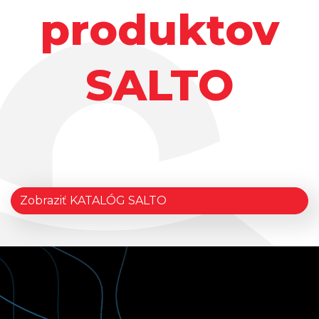
produktov
SALTO
Zobraziť KATALÓG SALTO