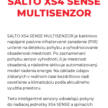
SALTO XS4 SENSE
Šetriče Energie SALTO XS4
SENSE DOOR/WINDOW
MULTISENZOR
SENSOR
Šetriče Energie SALTO ENERGY
SAVERS
Zámky Na Domáce Dvere SALTO
DLOK
SALTO XS4 SENSE MULTISENZOR je batériovo
Samoobslužné Automaty SALTO
KIOSK
napájané pasívne infračervené zariadenie (PIR)
určené na detekciu pohybu a vyhodnocovanie
Elektronické Kľúče - SALTO
NOSIČE
obsadenosti miestností. Po zaznamenaní
Mobilná Technológia SALTO
pohybu senzor vyhodnotí, či je miestnosť
JUSTIN
obsadená, a následne aktivuje automatizovaný
Softvérový Program SALTO
model riadenia energie. Na základe údajov
SPACE
získaných v reálnom čase bezdrôtovo riadi
osvetlenie a klimatizáciu podľa aktuálneho
SALTO KS
využitia priestoru.
SALTO HOMELOK
Tieto inteligentné senzory odosielajú pokyny
do riadiacej jednotky XS4 SENSE a spínacích