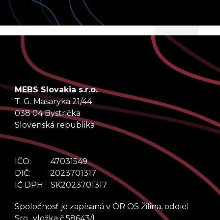
MEBS Slovakia s.r.o.
T. G. Masaryka 21/44
038 04 Bystrička
Slovenská republika
IČO: 47031549
DIČ: 2023701317
IČ DPH: SK2023701317
Spoločnosť je zapísaná v OR OS Žilina, oddiel
Sro., vložka č.58643/L.