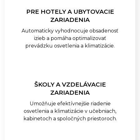
Batériové Skrinkové Zámky
GANTNER GL7p
PRE HOTELY A UBYTOVACIE
Káblové Sieťové Zámky
ZARIADENIA
GANTNER NET LOCK
Automaticky vyhodnocuje obsadenosť
Káblové Sieťové Zámky
GANTNER SMART LOCK
izieb a pomáha optimalizovať
Infoterminály GANTNER GT7
prevádzku osvetlenia a klimatizácie.
Infoterminály GANTNER GR7
Samoobslužné Terminály
GANTNER GWD7
Samoobslužné Termionály
GANTNER G7 RETURN
ŠKOLY A VZDELÁVACIE
Samoobslužné Termionály
ZARIADENIA
GANTNER G7 CARD DISPENSER
Pristupové Terminály GANTNER
Umožňuje efektívnejšie riadenie
SMART HUB TERMINÁL
osvetlenia a klimatizácie v učebniach,
kabinetoch a spoločných priestoroch.
SLUŽBY
KATALÓG