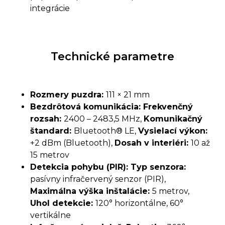
integrácie
Technické parametre
Rozmery puzdra:
111 × 21 mm
Bezdrôtová komunikácia: Frekvenčný
rozsah:
2400 – 2483,5 MHz,
Komunikačný
štandard:
Bluetooth® LE,
Vysielací výkon:
+2 dBm (Bluetooth),
Dosah v interiéri:
10 až
15 metrov
Detekcia pohybu (PIR): Typ senzora:
pasívny infračervený senzor (PIR),
Maximálna výška inštalácie:
5 metrov,
Uhol detekcie:
120° horizontálne, 60°
vertikálne