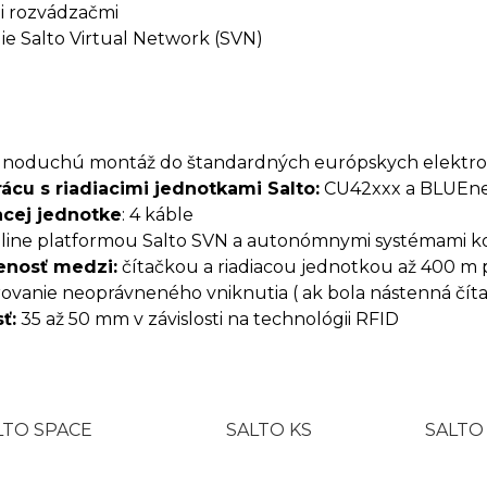
i rozvádzačmi
e Salto Virtual Network (SVN)
noduchú montáž do štandardných európskych elektro
ácu s riadiacimi jednotkami Salto:
CU42xxx a BLUEne
acej jednotke
: 4 káble
line platformou Salto SVN a autonómnymi systémami ko
enosť medzi:
čítačkou a riadiacou jednotkou až 400 m pr
ovanie neoprávneného vniknutia ( ak bola nástenná číta
ť:
35 až 50 mm v závislosti na technológii RFID
LTO SPACE
SALTO KS
SALTO