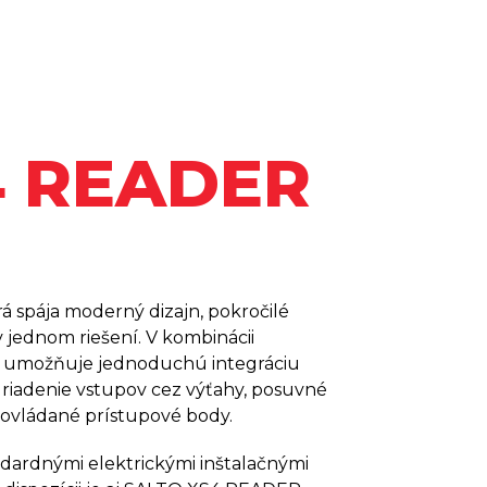
4 READER
 spája moderný dizajn, pokročilé
 jednom riešení. V kombinácii
to umožňuje jednoduchú integráciu
 riadenie vstupov cez výťahy, posuvné
y ovládané prístupové body.
ardnými elektrickými inštalačnými