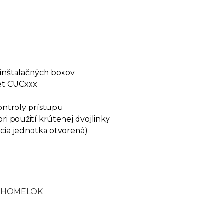
inštalačných boxov
t CUCxxx
ntroly prístupu
i použití krútenej dvojlinky
cia jednotka otvorená)
 HOMELOK