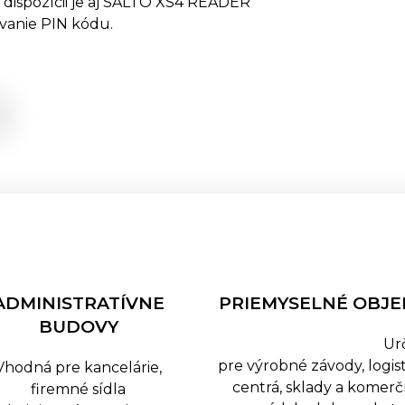
 dispozícii je aj SALTO XS4 READER
ávanie PIN kódu.
ADMINISTRATÍVNE
PRIEMYSELNÉ OBJE
BUDOVY
Určen
pre výrobné závody, logis
Vhodná pre kancelárie,
centrá, sklady a komer
firemné sídla