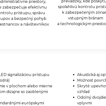
prevádzky, kde poskytu
administratívne priestory,
spoľahlivú kontrolu prís
e zabezpečuje efektívnu
k zabezpečeným zóna
ntrolu prístupu, správu
vstupným bránam
tupov a bezpečný pohyb
a technologickým priesto
stnancov a návštevníkov.
LED signalizáciou prístupu
Akustická aj op
modrá)
Možnosť povrc
ie v plochom alebo mierne
Skryté upevňov
om dizajne so zaoblenými
vzhľad
Odolný dvojdie
tandardnými európskymi
vplyvmi