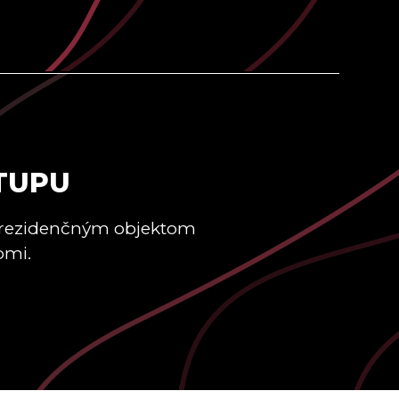
TUPU
 rezidenčným objektom
pmi.