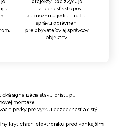
je
projekty, kde zvyšuje
tupu
bezpečnosť vstupov
m,
a umožňuje jednoduchú
správu oprávnení
rom.
pre obyvateľov aj správcov
objektov.
tická signalizácia stavu prístupu
hovej montáže
acie prvky pre vyššiu bezpečnosť a čistý
lny kryt chráni elektroniku pred vonkajšími