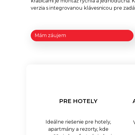
krabicami je montáž rýchla a jednoduchá. K
verzia s integrovanou klávesnicou pre zad
Mám záujem
PRE HOTELY
Ideálne riešenie pre hotely,
apartmány a rezorty, kde