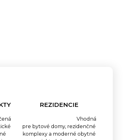
KTY
REZIDENCIE
á
Vhodná
tické
pre bytové domy, rezidenčné
čné
komplexy a moderné obytné