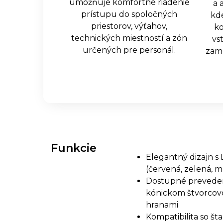
umožňuje komfortné riadenie
a 
prístupu do spoločných
kd
priestorov, výťahov,
ko
technických miestností a zón
vs
určených pre personál.
zame
Funkcie
Elegantný dizajn s 
(červená, zelená, 
Dostupné preveden
kónickom štvorcov
hranami
Kompatibilita so š