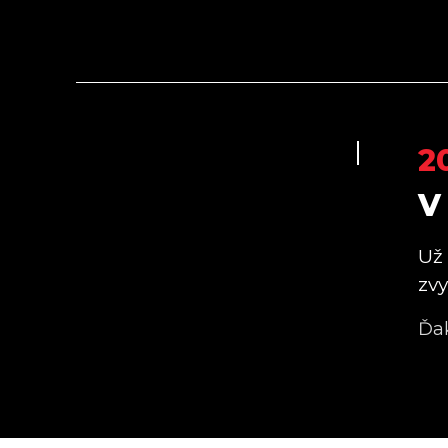
2
V
Už
zvy
Ďa