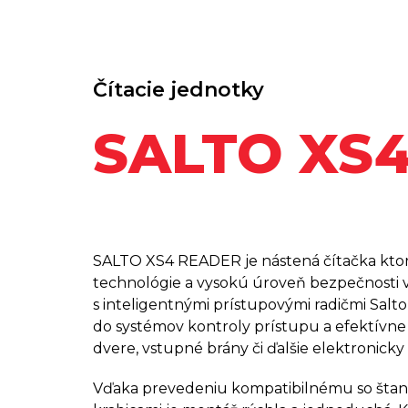
Čítacie jednotky
SALTO XS
SALTO XS4 READER je nástená čítačka ktorá
technológie a vysokú úroveň bezpečnosti v
s inteligentnými prístupovými radičmi Sal
do systémov kontroly prístupu a efektívne
dvere, vstupné brány či ďalšie elektronick
Vďaka prevedeniu kompatibilnému so štand