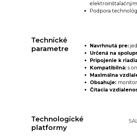
elektroinštalačným
Podpora technológi
Technické
Navrhnutá pre:
jed
parametre
Určená na spolupr
Pripojenie k riadi
Kompatibilná:
s on
Maximálna vzdial
Obsahuje:
monitor
Čítacia vzdialenos
Technologické
SA
platformy