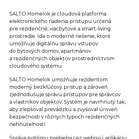
DANALOCK
SALTO Homelok je cloudová platforma
Elektronické Zámky DANALOCK
elektronického riadenia prístupu určená
V3
pre rezidenčné, viacbytové a smart-living
Elektronické Zámky DANAPAD
V3
prostredie. Ide o moderné riešenie, ktoré
umožňuje digitálnu správu vstupov
Elektronické Zámky
DANABRIDGE V3
do bytových domov, apartmánov
Elektronické Zámky DANALOCK
a rezidenčných objektov prostredníctvom
UNIVERSAL MODULE V3
cloudového systému.
Príslušenstvo DANALOCK EURO
ADAPTER
SALTO Homelok umožňuje rezidentom
Príslušenstvo DANALOCK
moderný bezkľúčový prístup a zároveň
VLOŽKA
zjednodušuje správu prístupov pre správcov
a vlastníkov objektov. Systém je navrhnutý tak,
GANTNER
aby zlepšoval prevádzku a zvyšoval úroveň
bezpečnosti v rôznych typoch rezidenčných
Batériové Skrinkové Zámky
GANTNER ECO LOCK
nehnuteľností.
Batériové Skrinkové Zámky
GANTNER SIDE LOCK
Správa systému prebieha cez webovú aplikáciu,