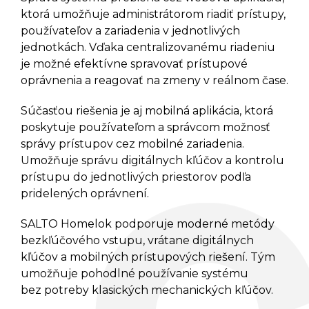
Batériové Skrinkové Zámky
ktorá umožňuje administrátorom riadiť prístupy,
GANTNER GL7p
používateľov a zariadenia v jednotlivých
Káblové Sieťové Zámky
jednotkách. Vďaka centralizovanému riadeniu
GANTNER NET LOCK
je možné efektívne spravovať prístupové
Káblové Sieťové Zámky
GANTNER SMART LOCK
oprávnenia a reagovať na zmeny v reálnom čase.
Infoterminály GANTNER GT7
Súčasťou riešenia je aj mobilná aplikácia, ktorá
Infoterminály GANTNER GR7
poskytuje používateľom a správcom možnosť
Samoobslužné Terminály
správy prístupov cez mobilné zariadenia.
GANTNER GWD7
Umožňuje správu digitálnych kľúčov a kontrolu
Samoobslužné Termionály
GANTNER G7 RETURN
prístupu do jednotlivých priestorov podľa
pridelených oprávnení.
Samoobslužné Termionály
GANTNER G7 CARD DISPENSER
Pristupové Terminály GANTNER
SALTO Homelok podporuje moderné metódy
SMART HUB TERMINÁL
bezkľúčového vstupu, vrátane digitálnych
kľúčov a mobilných prístupových riešení. Tým
SLUŽBY
umožňuje pohodlné používanie systému
bez potreby klasických mechanických kľúčov.
KATALÓG