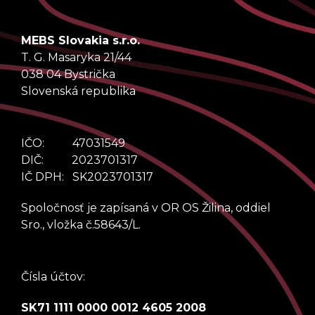
MEBS Slovakia s.r.o.
T. G. Masaryka 21/44
038 04 Bystrička
Slovenská republika
IČO: 47031549
DIČ: 2023701317
IČ DPH: SK2023701317
Spoločnosť je zapísaná v OR OS Žilina, oddiel
Sro., vložka č.58643/L.
Čísla účtov:
SK71 1111 0000 0012 4605 2008