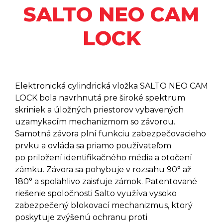
SALTO NEO CAM
Šetriče Energie SALTO XS4
SENSE DOOR/WINDOW
SENSOR
LOCK
Šetriče Energie SALTO ENERGY
SAVERS
Zámky Na Domáce Dvere SALTO
DLOK
Samoobslužné Automaty SALTO
KIOSK
Elektronická cylindrická vložka SALTO NEO CAM
LOCK bola navrhnutá pre široké spektrum
Elektronické Kľúče - SALTO
NOSIČE
skriniek a úložných priestorov vybavených
Mobilná Technológia SALTO
uzamykacím mechanizmom so závorou.
JUSTIN
Samotná závora plní funkciu zabezpečovacieho
Softvérový Program SALTO
prvku a ovláda sa priamo používateľom
SPACE
po priložení identifikačného média a otočení
zámku. Závora sa pohybuje v rozsahu 90° až
SALTO KS
180° a spoľahlivo zaisťuje zámok. Patentované
riešenie spoločnosti Salto využíva vysoko
SALTO HOMELOK
zabezpečený blokovací mechanizmus, ktorý
poskytuje zvýšenú ochranu proti