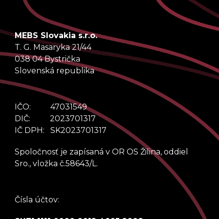
MEBS Slovakia s.r.o.
T. G. Masaryka 21/44
038 04 Bystrička
Slovenská republika
IČO: 47031549
DIČ: 2023701317
IČ DPH: SK2023701317
Spoločnosť je zapísaná v OR OS Žilina, oddiel
Sro., vložka č.58643/L.
Čísla účtov: