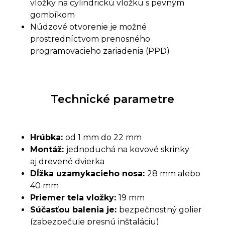
vložky na cylindrickú vložku s pevným
gombíkom
Núdzové otvorenie je možné
prostredníctvom prenosného
programovacieho zariadenia (PPD)
Technické parametre
Hrúbka:
od 1 mm do 22 mm
Montáž:
jednoduchá na kovové skrinky
aj drevené dvierka
Dĺžka uzamykacieho nosa:
28 mm alebo
40 mm
Priemer tela vložky:
19 mm
Súčasťou balenia je:
bezpečnostný golier
(zabezpečuje presnú inštaláciu)