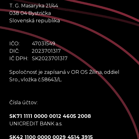
T. G. Masaryka 21/44
038 04 Bystrička
Slovenská republika
IČO: 47031549
DIČ: 2023701317
IČ DPH: SK2023701317
Spoločnosť je zapísaná v OR OS Žilina, oddiel
Sro., vložka č.58643/L.
Čísla účtov:
SK71 1111 0000 0012 4605 2008
UNICREDIT BANK a.s.
SK42 1100 0000 0029 4514 3915