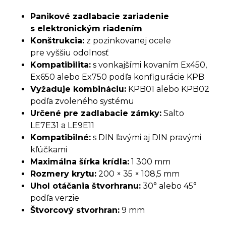
Panikové zadlabacie zariadenie
s elektronickým riadením
Konštrukcia:
z pozinkovanej ocele
pre vyššiu odolnosť
Kompatibilita:
s vonkajšími kovaním Ex450,
Ex650 alebo Ex750 podľa konfigurácie KPB
Vyžaduje kombináciu:
KPB01 alebo KPB02
podľa zvoleného systému
Určené pre zadlabacie zámky:
Salto
LE7E31 a LE9E11
Kompatibilné:
s DIN ľavými aj DIN pravými
kľúčkami
Maximálna šírka krídla:
1 300 mm
Rozmery krytu:
200 × 35 × 108,5 mm
Uhol otáčania štvorhranu:
30° alebo 45°
podľa verzie
Štvorcový stvorhran:
9 mm