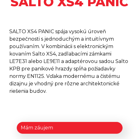
SALTO XS4 PANIC
Šetriče Energie SALTO XS4
SENSE DOOR/WINDOW
SENSOR
Šetriče Energie SALTO ENERGY
SAVERS
SALTO XS4 PANIC spája vysokú úroveň
Zámky Na Domáce Dvere SALTO
bezpečnosti s jednoduchým a intuitívnym
DLOK
používaním. V kombinácii s elektronickým
Samoobslužné Automaty SALTO
KIOSK
kovaním Salto XS4, zadlabacími zámkami
LE7E31 alebo LE9E11 a adaptérovou sadou Salto
Elektronické Kľúče - SALTO
NOSIČE
KPB pre panikové hrazdy spĺňa požiadavky
Mobilná Technológia SALTO
normy EN1125. Vďaka modernému a čistému
JUSTIN
dizajnu je vhodný pre rôzne architektonické
Softvérový Program SALTO
riešenia budov.
SPACE
SALTO KS
SALTO HOMELOK
Mám záujem