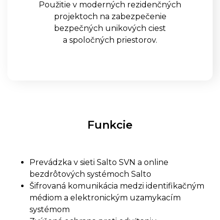
Použitie v moderných rezidenčných
projektoch na zabezpečenie
SALTO KONFIGURÁTOR
bezpečných unikových ciest
a spoločných priestorov.
REFERENCIE
BLOG
KONTAKT
Funkcie
Prevádzka v sieti Salto SVN a online
bezdrôtových systémoch Salto
Šifrovaná komunikácia medzi identifikačným
médiom a elektronickým uzamykacím
systémom