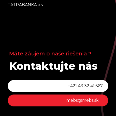
TATRABANKA a.s.
Máte záujem o naše riešenia ?
Kontaktujte nás
+421 43 32 41 567
mebs@mebs.sk