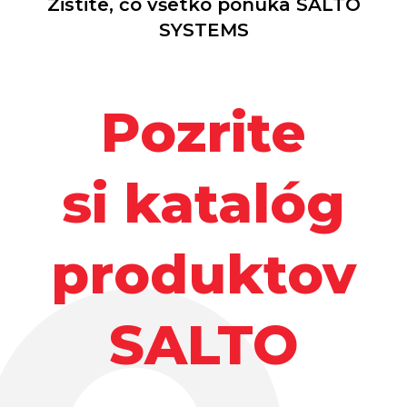
Zistite, čo všetko ponúka SALTO
SYSTEMS
Pozrite
si katalóg
produktov
SALTO