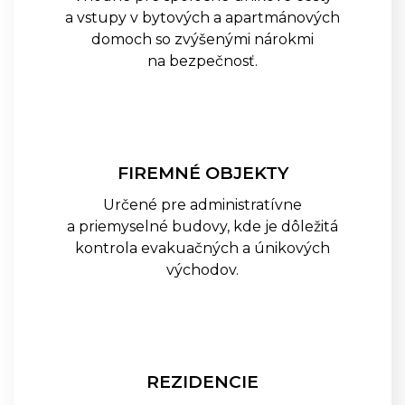
Batériové Skrinkové Zámky
a vstupy v bytových a apartmánových
GANTNER GL7p
domoch so zvýšenými nárokmi
Káblové Sieťové Zámky
na bezpečnosť.
GANTNER NET LOCK
Káblové Sieťové Zámky
GANTNER SMART LOCK
Infoterminály GANTNER GT7
Infoterminály GANTNER GR7
FIREMNÉ OBJEKTY
Samoobslužné Terminály
GANTNER GWD7
Určené pre administratívne
Samoobslužné Termionály
a priemyselné budovy, kde je dôležitá
GANTNER G7 RETURN
kontrola evakuačných a únikových
Samoobslužné Termionály
GANTNER G7 CARD DISPENSER
východov.
Pristupové Terminály GANTNER
SMART HUB TERMINÁL
SLUŽBY
REZIDENCIE
KATALÓG