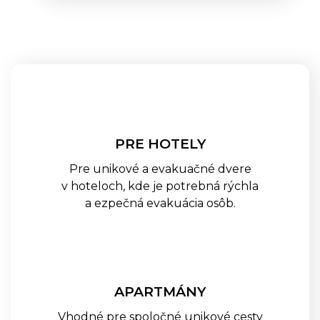
DANALOCK
Elektronické Zámky DANALOCK
V3
Elektronické Zámky DANAPAD
V3
Elektronické Zámky
DANABRIDGE V3
Elektronické Zámky DANALOCK
PRE HOTELY
UNIVERSAL MODULE V3
Príslušenstvo DANALOCK EURO
Pre unikové a evakuačné dvere
ADAPTER
v hoteloch, kde je potrebná rýchla
Príslušenstvo DANALOCK
VLOŽKA
a ezpečná evakuácia osôb.
GANTNER
Batériové Skrinkové Zámky
GANTNER ECO LOCK
APARTMÁNY
Batériové Skrinkové Zámky
GANTNER SIDE LOCK
Vhodné pre spoločné unikové cesty