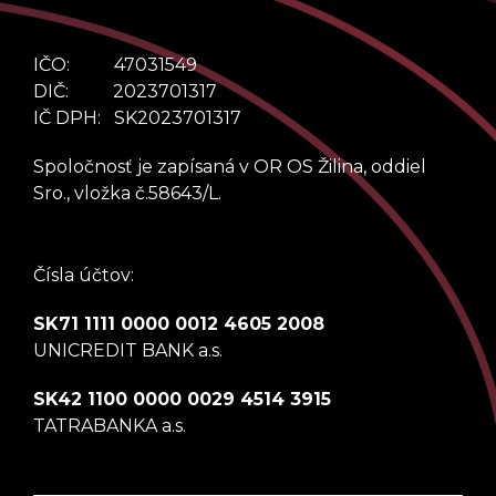
IČO: 47031549
DIČ: 2023701317
IČ DPH: SK2023701317
Spoločnosť je zapísaná v OR OS Žilina, oddiel
Sro., vložka č.58643/L.
Čísla účtov:
SK71 1111 0000 0012 4605 2008
UNICREDIT BANK a.s.
SK42 1100 0000 0029 4514 3915
TATRABANKA a.s.