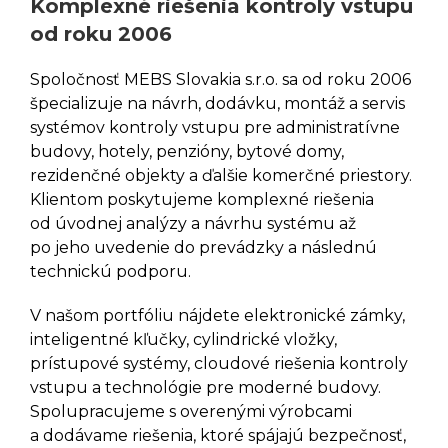
Komplexné riešenia kontroly vstupu
DANALOCK
od roku 2006
Elektronické Zámky DANALOCK
V3
Spoločnosť MEBS Slovakia s.r.o. sa od roku 2006
Elektronické Zámky DANAPAD
špecializuje na návrh, dodávku, montáž a servis
V3
systémov kontroly vstupu pre administratívne
Elektronické Zámky
budovy, hotely, penzióny, bytové domy,
DANABRIDGE V3
rezidenčné objekty a ďalšie komerčné priestory.
Elektronické Zámky DANALOCK
Klientom poskytujeme komplexné riešenia
UNIVERSAL MODULE V3
od úvodnej analýzy a návrhu systému až
Príslušenstvo DANALOCK EURO
ADAPTER
po jeho uvedenie do prevádzky a následnú
Príslušenstvo DANALOCK
technickú podporu.
VLOŽKA
V našom portfóliu nájdete elektronické zámky,
GANTNER
inteligentné kľučky, cylindrické vložky,
prístupové systémy, cloudové riešenia kontroly
Batériové Skrinkové Zámky
vstupu a technológie pre moderné budovy.
GANTNER ECO LOCK
Spolupracujeme s overenými výrobcami
Batériové Skrinkové Zámky
a dodávame riešenia, ktoré spájajú bezpečnosť,
GANTNER SIDE LOCK