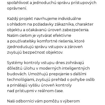
spoľahlivosť a jednoduchú správu prístupových
Batériové Skrinkové Zámky
GANTNER GL7p
oprávnení.
Káblové Sieťové Zámky
GANTNER NET LOCK
Každý projekt navrhujeme individuálne
Káblové Sieťové Zámky
s ohľadom na požiadavky zákazníka, charakter
GANTNER SMART LOCK
objektu a očakávanú úroveň zabezpečenia.
Infoterminály GANTNER GT7
Našim cieľom je vytvárať efektívne
Infoterminály GANTNER GR7
a používateľsky komfortné riešenia, ktoré
Samoobslužné Terminály
zjednodušujú správu vstupov a zároveň
GANTNER GWD7
zvyšujú bezpečnosť objektov.
Samoobslužné Termionály
GANTNER G7 RETURN
Systémy kontroly vstupu dnes zohrávajú
Samoobslužné Termionály
dôležitú úlohu v moderných inteligentných
GANTNER G7 CARD DISPENSER
budovách. Umožňujú prepojenie s ďalšími
Pristupové Terminály GANTNER
SMART HUB TERMINÁL
technológiami, zvyšujú prehľad o pohybe osôb
a prinášajú vyššiu úroveň kontroly
SLUŽBY
nad prístupmi v reálnom čase.
Naši odborníci vám pomôžu s výberom
KATALÓG